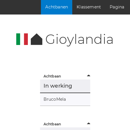
Achtbanen
Klassement
Pagina
Gioylandia
Achtbaan
In werking
BrucoMela
Achtbaan