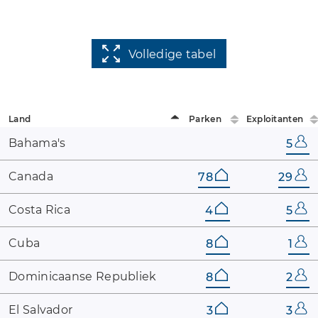
Volledige tabel
Land
Parken
Exploitanten
Bahama's
5
Canada
78
29
Costa ​Rica
4
5
Cuba
8
1
Dominicaanse ​Republiek
8
2
El ​Salvador
3
3