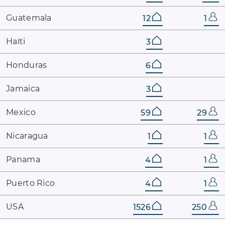
Guatemala
12
1
Haïti
3
Honduras
6
Jamaica
3
Mexico
59
29
Nicaragua
1
1
Panama
4
1
Puerto ​Rico
4
1
USA
1526
250